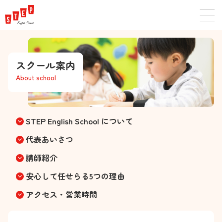
スクール案内
About school
STEP English School について
keyboard_arrow_down
代表あいさつ
keyboard_arrow_down
講師紹介
keyboard_arrow_down
安心して任せらる5つの理由
keyboard_arrow_down
アクセス・営業時間
keyboard_arrow_down