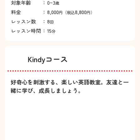
対象年齢
：
0~3
歳
料金
：
8,000
8,800
円（税込
円）
レッスン数
：
8
回
レッスン時間
：
15
分
Kindyコース
好奇心を刺激する、楽しい英語教室。友達と一
緒に学び、成長しましょう。