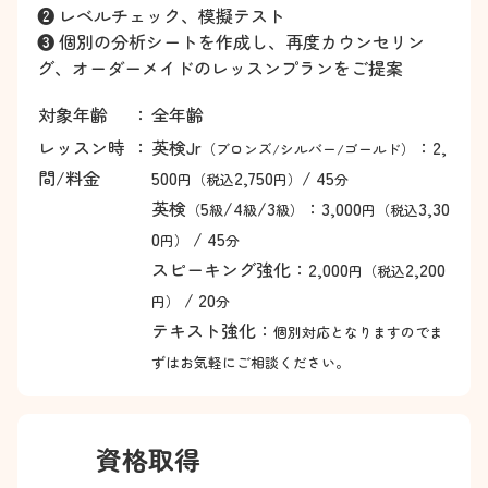
❷ レベルチェック、模擬テスト
❸ 個別の分析シートを作成し、再度カウンセリン
グ、オーダーメイドのレッスンプランをご提案
対象年齢
：
全年齢
レッスン時
：
英検Jr
：2,
（ブロンズ/シルバー/ゴールド）
間/料金
500
2,750
/ 45
円（税込
円）
分
英検
5
/4
/3
：3,000
3,30
（
級
級
級）
円（税込
0
/ 45
円）
分
スピーキング強化：2,000
2,200
円（税込
/ 20
円）
分
テキスト強化：
個別対応となりますのでま
ずはお気軽にご相談ください。
資格取得