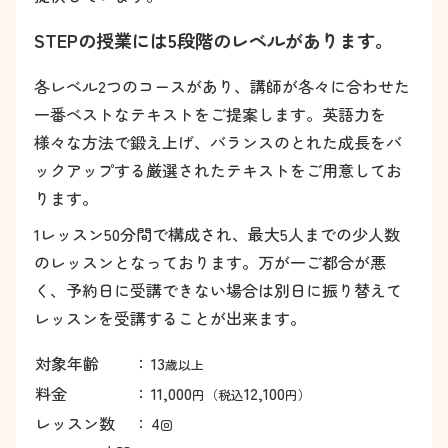
STEPの授業には5段階のレベルがあります。
各レベル2つのコースがあり、講師が各々に合わせた
一番ベストなテキストをご提案します。英語力を
様々な方法で鍛え上げ、バランスのとれた成長をバ
ックアップする厳選されたテキストをご用意してお
ります。
1レッスン50分間で構成され、最大5人までの少人数
のレッスンとなっております。万が一ご都合が悪
く、予約日に受講できない場合は別日に振り替えて
レッスンを受講することが出来ます。
対象年齢
：
13
歳以上
料金
：
11,000
12,100
円（税込
円）
レッスン数
：
4
回