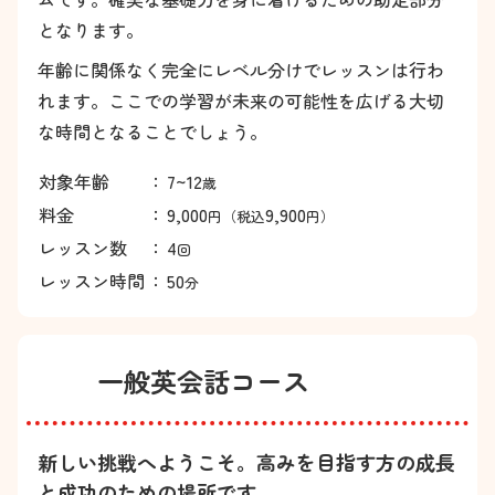
となります。
年齢に関係なく完全にレベル分けでレッスンは行わ
れます。ここでの学習が未来の可能性を広げる大切
な時間となることでしょう。
対象年齢
：
7~12
歳
料金
：
9,000
9,900
円（税込
円）
レッスン数
：
4
回
レッスン時間
：
50
分
一般英会話コース
新しい挑戦へようこそ。高みを目指す方の成長
と成功のための場所です。