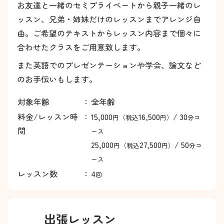
お友達と一緒のセミプライベートから親子一緒のレ
ッスン、兄弟・姉妹だけのレッスンまでアレンジ自
由。ご希望のテキストからレッスン内容まで個々に
合わせたクラスをご用意致します。
また英語でのプレゼンテーションや学会、論文など
のお手伝いもします。
対象年齢
：
全年齢
料金/レッスン時
：
15,000
16,500
/ 30
円（税込
円）
分コ
間
ース
25,000
27,500
/ 50
円（税込
円）
分コ
ース
レッスン数
：
4
回
出張レッスン