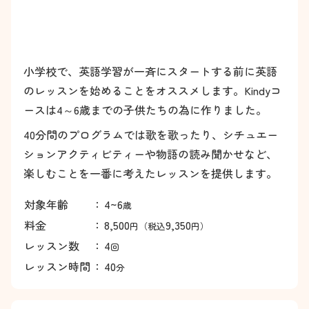
小学校で、英語学習が一斉にスタートする前に英語
のレッスンを始めることをオススメします。Kindyコ
ースは4～6歳までの子供たちの為に作りました。
40分間のプログラムでは歌を歌ったり、シチュエー
ションアクティビティーや物語の読み聞かせなど、
楽しむことを一番に考えたレッスンを提供します。
対象年齢
：
4~6
歳
料金
：
8,500
9,350
円（税込
円）
レッスン数
：
4
回
レッスン時間
：
40
分