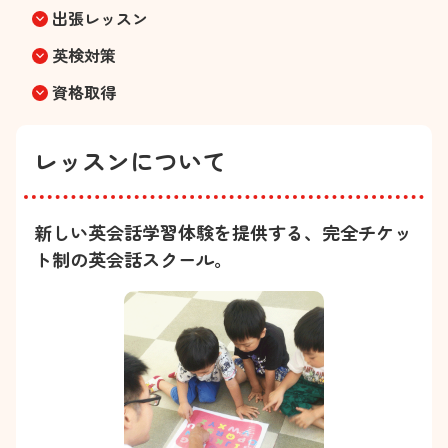
出張レッスン
keyboard_arrow_down
英検対策
keyboard_arrow_down
資格取得
keyboard_arrow_down
レッスンについて
新しい英会話学習体験を提供する、完全チケッ
ト制の英会話スクール。